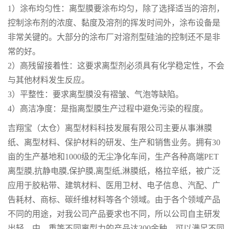
1）涂布均匀性：离型膜要涂布均匀，除了选择适当的溶剂，
控制涂布剂的浓度、黏度及溶剂的挥发时间外，涂布设备是
非常关键的。大部分的涂布厂对溶剂型硅油的控制还不是非
常的好。
2）高残留接着性：这要求离型剂必须具有化学稳定性，不会
与其他材料发生反应。
3）平整性：要求离型膜没有褶皱、气泡等缺陷。
4）高洁净度：是指离型膜生产过程中避免污染的程度。
吉翔宝（太仓）离型材料科技发展有限公司主要从事淋膜
纸、离型材料、保护材料的研发、生产和销售业务。拥有30
亩的生产基地和1000级的无尘净化车间，生产各种高端PET
离型膜,抗静电膜,保护膜,离型纸,淋膜纸，格拉辛纸，被广泛
应用于胶粘带、建筑材料、医用卫材、电子信息、汽配、广
告耗材、商标、碳纤维材料等各个领域。由于各个领域产品
不同的用途，对我公司产品要求也不同，所以公司自主研发
出轻、中、重等不同离型力的产品达300余种，可以满足不同